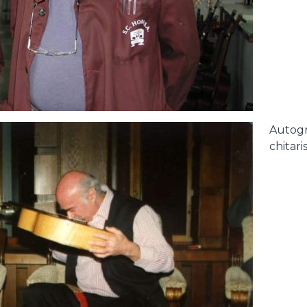
Autogr
chitari